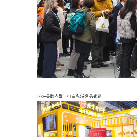
品牌齐聚，打造私域爆品盛宴
800+